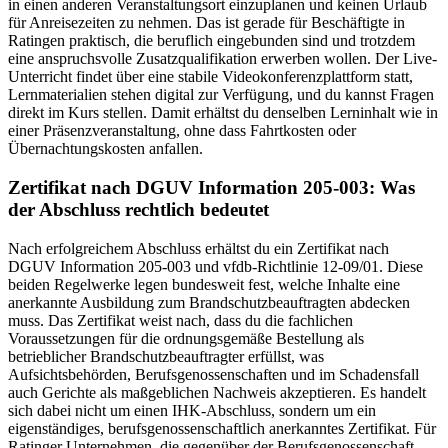
in einen anderen Veranstaltungsort einzuplanen und keinen Urlaub
für Anreisezeiten zu nehmen. Das ist gerade für Beschäftigte in
Ratingen praktisch, die beruflich eingebunden sind und trotzdem
eine anspruchsvolle Zusatzqualifikation erwerben wollen. Der Live-
Unterricht findet über eine stabile Videokonferenzplattform statt,
Lernmaterialien stehen digital zur Verfügung, und du kannst Fragen
direkt im Kurs stellen. Damit erhältst du denselben Lerninhalt wie in
einer Präsenzveranstaltung, ohne dass Fahrtkosten oder
Übernachtungskosten anfallen.
Zertifikat nach DGUV Information 205-003: Was
der Abschluss rechtlich bedeutet
Nach erfolgreichem Abschluss erhältst du ein Zertifikat nach
DGUV Information 205-003 und vfdb-Richtlinie 12-09/01. Diese
beiden Regelwerke legen bundesweit fest, welche Inhalte eine
anerkannte Ausbildung zum Brandschutzbeauftragten abdecken
muss. Das Zertifikat weist nach, dass du die fachlichen
Voraussetzungen für die ordnungsgemäße Bestellung als
betrieblicher Brandschutzbeauftragter erfüllst, was
Aufsichtsbehörden, Berufsgenossenschaften und im Schadensfall
auch Gerichte als maßgeblichen Nachweis akzeptieren. Es handelt
sich dabei nicht um einen IHK-Abschluss, sondern um ein
eigenständiges, berufsgenossenschaftlich anerkanntes Zertifikat. Für
Ratinger Unternehmen, die gegenüber der Berufsgenossenschaft